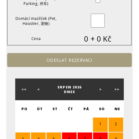
Parking, 停车)
Domácí mazlíček (Pet,
Haustier, 宠物)
0
+
0
Kč
Cena
SRPEN 2026
<<
<
>
>>
DNES
PO
ÚT
ST
ČT
PÁ
SO
NE
1
2
3
4
5
6
7
8
9