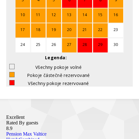
10
11
12
13
14
15
16
17
18
19
20
21
22
23
24
25
26
27
28
29
30
Legenda:
Všechny pokoje volné
Pokoje částečně rezervované
Všechny pokoje rezervované
Excellent
Rated By guests
8.9
Pension Max Valtice