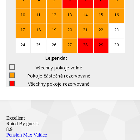
10
11
12
13
14
15
16
17
18
19
20
21
22
23
24
25
26
27
28
29
30
Legenda:
Všechny pokoje volné
Pokoje částečně rezervované
Všechny pokoje rezervované
Excellent
Rated By guests
8.9
Pension Max Valtice