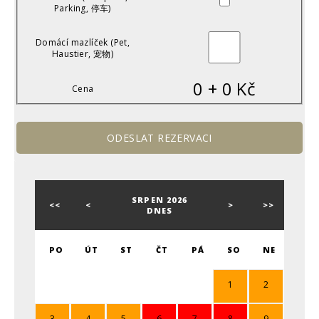
Parking, 停车)
Domácí mazlíček (Pet,
Haustier, 宠物)
0
+
0
Kč
Cena
SRPEN 2026
<<
<
>
>>
DNES
PO
ÚT
ST
ČT
PÁ
SO
NE
1
2
3
4
5
6
7
8
9