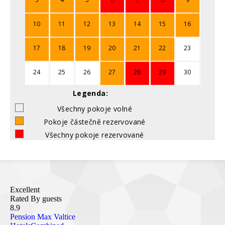
10
11
12
13
14
15
16
17
18
19
20
21
22
23
24
25
26
27
28
29
30
Legenda:
Všechny pokoje volné
Pokoje částečně rezervované
Všechny pokoje rezervované
Excellent
Rated By guests
8.9
Pension Max Valtice