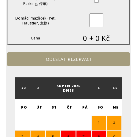
Parking, 停车)
Domácí mazlíček (Pet,
Haustier, 宠物)
0
+
0
Kč
Cena
SRPEN 2026
<<
<
>
>>
DNES
PO
ÚT
ST
ČT
PÁ
SO
NE
1
2
3
4
5
6
7
8
9