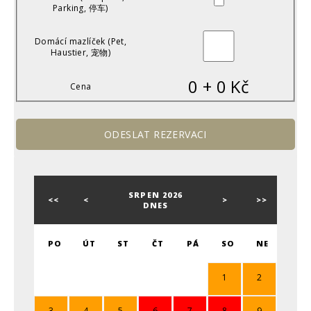
Parking, 停车)
Domácí mazlíček (Pet,
Haustier, 宠物)
0
+
0
Kč
Cena
SRPEN 2026
<<
<
>
>>
DNES
PO
ÚT
ST
ČT
PÁ
SO
NE
1
2
3
4
5
6
7
8
9