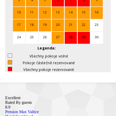
10
11
12
13
14
15
16
17
18
19
20
21
22
23
24
25
26
27
28
29
30
Legenda:
Všechny pokoje volné
Pokoje částečně rezervované
Všechny pokoje rezervované
Excellent
Rated By guests
8.9
Pension Max Valtice