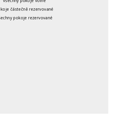
Všechny pokoje volné
koje částečně rezervované
šechny pokoje rezervované