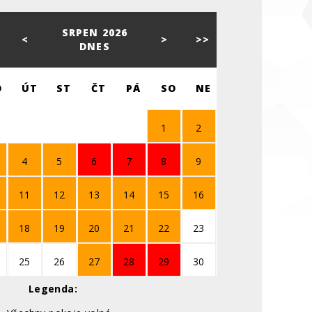
SRPEN 2026
<
<
>
>>
DNES
O
ÚT
ST
ČT
PÁ
SO
NE
1
2
4
5
6
7
8
9
11
12
13
14
15
16
18
19
20
21
22
23
25
26
27
28
29
30
Legenda: