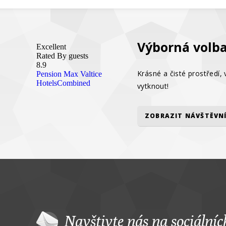
Výborná volba
Excellent
Rated By guests
8.9
Krásné a čisté prostředí,
Pension Max Valtice
HotelsCombined
vytknout!
ZOBRAZIT NÁVŠTĚVNÍ
Navštivte nás na sociálních