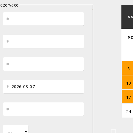
rezervace
<
P
3
10
17
24