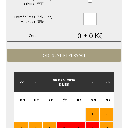
Parking, 停车)
Domácí mazlíček (Pet,
Haustier, 宠物)
0
+
0
Kč
Cena
SRPEN 2026
<<
<
>
>>
DNES
PO
ÚT
ST
ČT
PÁ
SO
NE
1
2
3
4
5
6
7
8
9