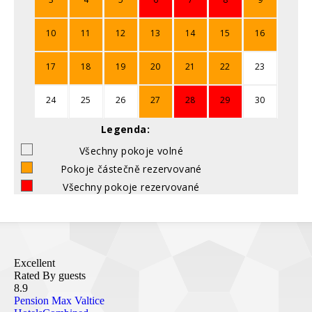
10
11
12
13
14
15
16
17
18
19
20
21
22
23
24
25
26
27
28
29
30
Legenda:
Všechny pokoje volné
Pokoje částečně rezervované
Všechny pokoje rezervované
Excellent
Rated By guests
8.9
Pension Max Valtice